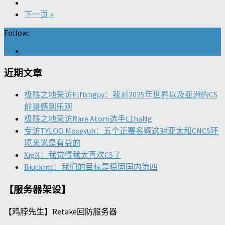
下一页 »
Follow:
近期文章
极限之地采访Elfishguy：我对2025年世界以及亚洲的CS
前景感到乐观
极限之地采访Rare Atom选手L1haNg
专访TYLOO Moseyuh：五个正赛名额这对亚太和CNCS环
境来说是有益的
XigN：我觉得我太喜欢CS了
Biuckmt：我们的目标是稳固国内第四
【服务器架设】
【鸡脖先生】Retake回防服务器