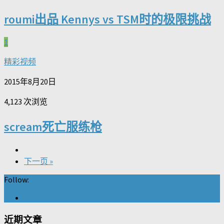
roumi出品 Kennys vs TSM时的极限挑战
1
精彩视频
2015年8月20日
4,123 次浏览
scream死亡服练枪
下一页 »
Follow:
近期文章