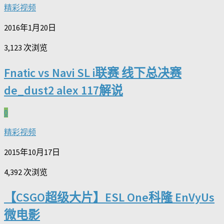
精彩视频
2016年1月20日
3,123 次浏览
Fnatic vs Navi SL i联赛 线下总决赛
de_dust2 alex 117解说
0
精彩视频
2015年10月17日
4,392 次浏览
【CSGO超级大片】ESL One科隆 EnVyUs
微电影