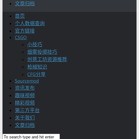
文章归档
首页
个人数据查询
官方链接
CSGO
小技巧
烟雾投掷技巧
创意工坊资源推荐
枪械知识
CFG分享
Sourcemod
资讯发布
趣味视频
精彩视频
第三方平台
关于我们
文章归档