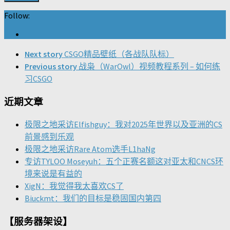
Follow:
Next story
CSGO精品壁纸（各战队队标）
Previous story
战枭（WarOwl）视频教程系列 – 如何练
习CSGO
近期文章
极限之地采访Elfishguy：我对2025年世界以及亚洲的CS
前景感到乐观
极限之地采访Rare Atom选手L1haNg
专访TYLOO Moseyuh：五个正赛名额这对亚太和CNCS环
境来说是有益的
XigN：我觉得我太喜欢CS了
Biuckmt：我们的目标是稳固国内第四
【服务器架设】